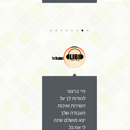
EMILIA
Libi שירותי תמלול
היי ברצוני
ברצוני ל
ם
להודות לך על
לכם על 
,
השירות ואיכות
נתן שינוי
העבודה שלך
בעסק של
ל
יצא מושלם שינה
מודים לך
לי את כל
האיכות ו