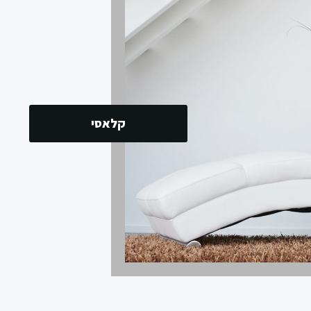
קלאסי