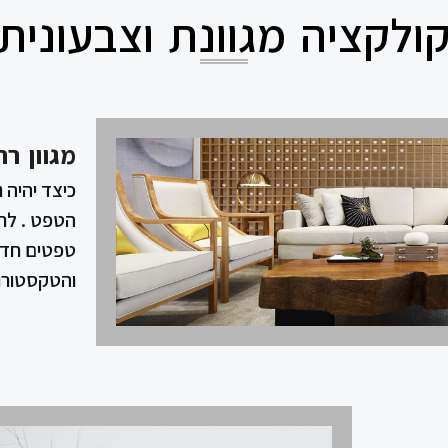
ולקציה מגוונת וצבעונית
מגוון ר
כיצד יהיה
הטפט . לר
טפטים חדשנ
והטקסטורו