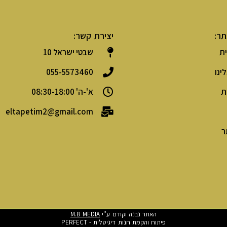
תר:
יצירת קשר:
ת
שבטי ישראל 10
ינו
055-5573460
ת
א'-ה' 08:30-18:00
eltapetim2@gmail.com
ר
האתר נבנה וקודם ע''י
M.B MEDIA
פיתוח והקמת חנות דיגיטלית - PERFECT