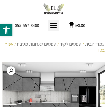
פתח 
0
₪
0.00
055-557-3460
עמוד הבית
טפטים לקיר
טפטים לארונות מטבח
/
/
/ אפור
בטון