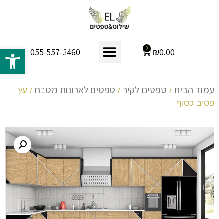
פתח 
0
₪
0.00
055-557-3460
עמוד הבית
טפטים לקיר
טפטים לארונות מטבח
/
/
/ עץ
פסים כסוף