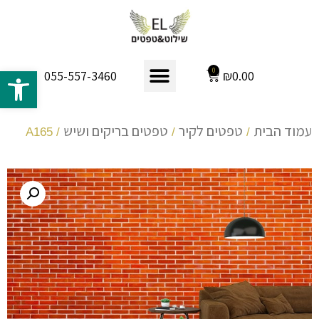
פתח 
0
₪
0.00
055-557-3460
עמוד הבית
טפטים לקיר
טפטים בריקים ושיש
/ A165
/
/