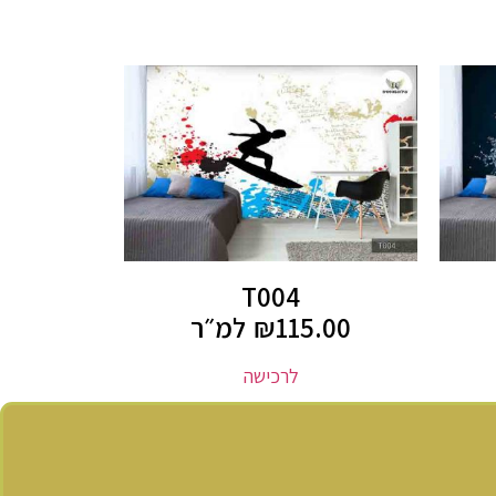
T004
115.00
₪
למ״ר
לרכישה