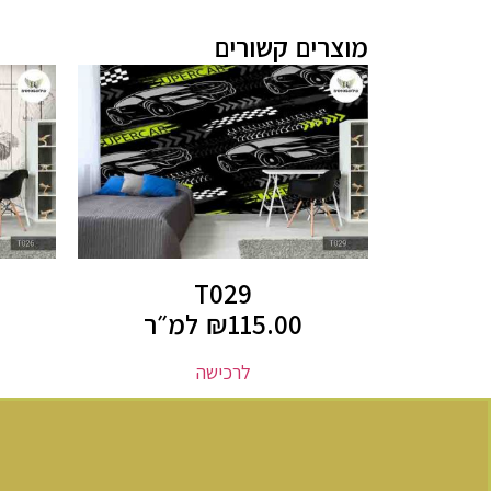
מוצרים קשורים
T029
115.00
₪
למ״ר
לרכישה