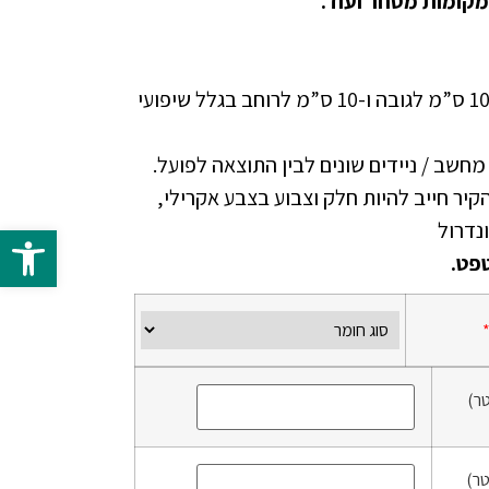
מקומות מסחר ועוד.
יש להוסיף בהזמנה ספייר של 10 ס”מ לגובה ו-10 ס”מ לרוחב בגלל שיפועי
י מחשב / ניידים שונים לבין התוצאה לפועל.
זמנת טפט NON WOVEN הקיר חייב להיות חלק וצבוע בצבע אקרילי,
פתח 
פט.
ר)
ר)