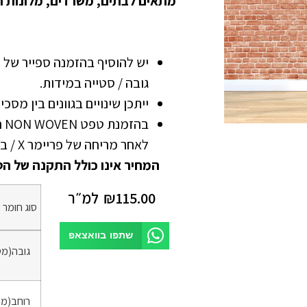
מתאים לבתים, משרדים, מלונות ו
גובה / סטייה במידות.
ייתכן שינויים בגוונים בין מסכ
בה
לאחר מריחה של פריימר X / בונדרול
המחיר אינו כולל התקנה של הט
115.00
₪
למ״ר
סוג חומר
*
שתפו בוואצאפ
גובה(מט
רוחב(מט