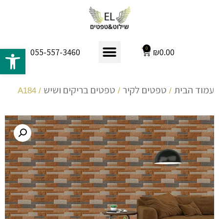
פתח 
0
₪
0.00
055-557-3460
עמוד הבית
טפטים לקיר
טפטים בריקים ושיש
/ A184
/
/