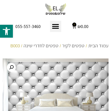
פתח 
0
₪
0.00
055-557-3460
עמוד הבית
טפטים לקיר
טפטים לחדרי שינה
/ B003
/
/