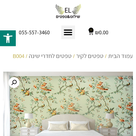
פתח 
0
₪
0.00
055-557-3460
עמוד הבית
טפטים לקיר
טפטים לחדרי שינה
/ B004
/
/