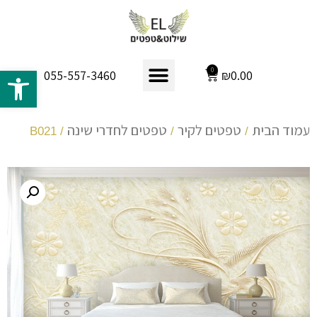
פתח 
0
₪
0.00
055-557-3460
עמוד הבית
טפטים לקיר
טפטים לחדרי שינה
/ B021
/
/