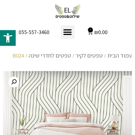
פתח 
0
₪
0.00
055-557-3460
עמוד הבית
טפטים לקיר
טפטים לחדרי שינה
/ B024
/
/