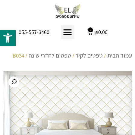
פתח 
0
₪
0.00
055-557-3460
עמוד הבית
טפטים לקיר
טפטים לחדרי שינה
/ B034
/
/