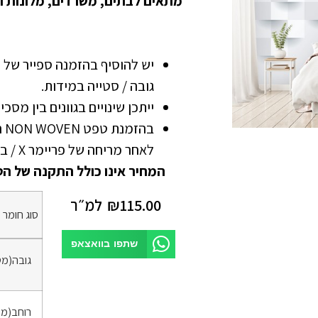
מתאים לבתים, משרדים, מלונות ו
גובה / סטייה במידות.
ייתכן שינויים בגוונים בין מסכ
בה
לאחר מריחה של פריימר X / בונדרול
המחיר אינו כולל התקנה של הט
115.00
₪
למ״ר
סוג חומר
*
שתפו בוואצאפ
גובה(מט
רוחב(מט