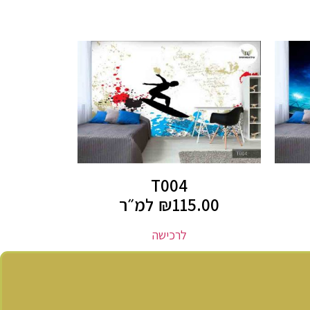
T004
115.00
₪
למ״ר
לרכישה