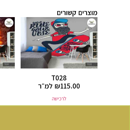
מוצרים קשורים
T028
115.00
₪
למ״ר
לרכישה