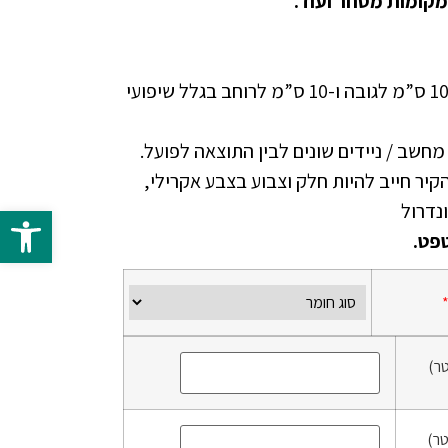
מקומות מסחר ועוד.
יש להוסיף בהזמנה ספייר של 10 ס”מ לגובה ו-10 ס”מ לרוחב בגלל שיפועי
י מחשב / ניידים שונים לבין התוצאה לפועל.
זמנת טפט NON WOVEN הקיר חייב להיות חלק וצבוע בצבע אקרילי,
פתח 
פט.
ר)
ר)