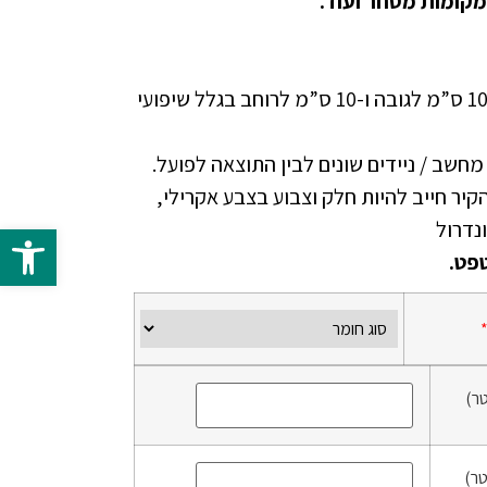
מקומות מסחר ועוד.
יש להוסיף בהזמנה ספייר של 10 ס”מ לגובה ו-10 ס”מ לרוחב בגלל שיפועי
י מחשב / ניידים שונים לבין התוצאה לפועל.
זמנת טפט NON WOVEN הקיר חייב להיות חלק וצבוע בצבע אקרילי,
פתח 
פט.
ר)
ר)