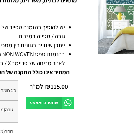
מתאים לבתים, משרדים, מלונות ו
גובה / סטייה במידות.
ייתכן שינויים בגוונים בין מסכ
בה
לאחר מריחה של פריימר X / בונדרול
המחיר אינו כולל התקנה של הט
115.00
₪
למ״ר
סוג חומר
*
שתפו בוואצאפ
גובה(מט
רוחב(מט