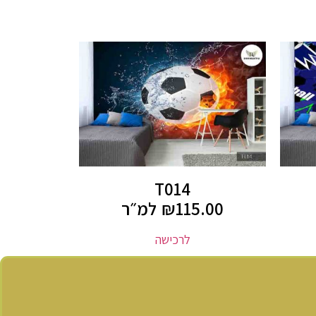
T014
115.00
₪
למ״ר
לרכישה