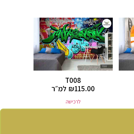
T008
115.00
₪
למ״ר
לרכישה