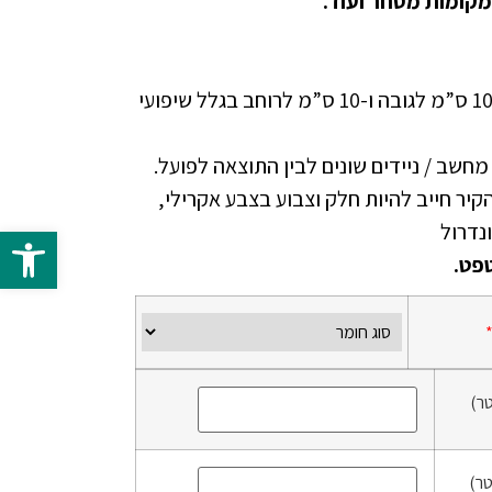
מקומות מסחר ועוד.
יש להוסיף בהזמנה ספייר של 10 ס”מ לגובה ו-10 ס”מ לרוחב בגלל שיפועי
י מחשב / ניידים שונים לבין התוצאה לפועל.
זמנת טפט NON WOVEN הקיר חייב להיות חלק וצבוע בצבע אקרילי,
פתח 
פט.
ר)
ר)