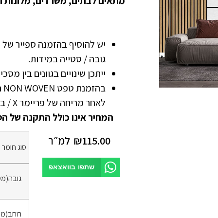
מתאים לבתים, משרדים, מלונות ו
גובה / סטייה במידות.
ייתכן שינויים בגוונים בין מסכ
בה
לאחר מריחה של פריימר X / בונדרול
המחיר אינו כולל התקנה של הט
115.00
₪
למ״ר
סוג חומר
*
שתפו בוואצאפ
גובה(מט
רוחב(מט