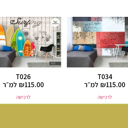
T026
T034
115.00
₪
למ״ר
115.00
₪
למ״ר
לרכישה
לרכישה