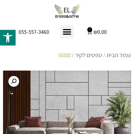
פתח 
0
₪
0.00
055-557-3460
עמוד הבית
טפטים לקיר
/ G020
/