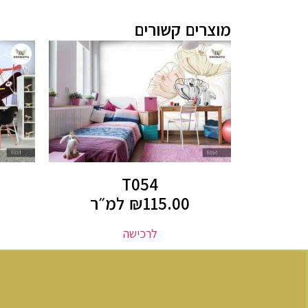
מוצרים קשורים
T054
115.00
₪
למ״ר
לרכישה