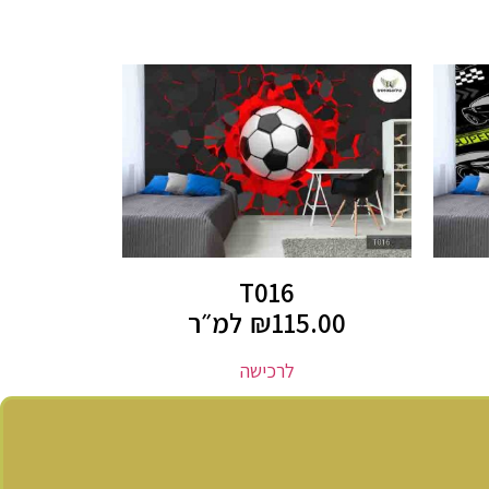
T016
115.00
₪
למ״ר
לרכישה