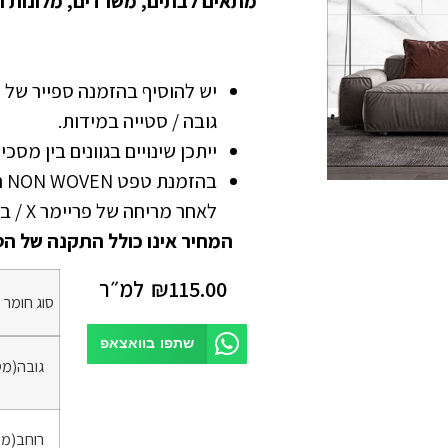
מתאים לבתים, משרדים, מלונות ו
גובה / סטייה במידות.
ייתכן שינויים בגוונים בין מסכ
בה
לאחר מריחה של פריימר X / בונדרול
המחיר אינו כולל התקנה של הט
115.00
₪
למ״ר
סוג חומר
*
שתפו בוואצאפ
גובה(מט
רוחב(מט