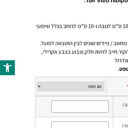
מקומות מסחר ועוד.
יש להוסיף בהזמנה ספייר של 10 ס”מ לגובה ו-10 ס”מ לרוחב בגלל שיפועי
י מחשב / ניידים שונים לבין התוצאה לפועל.
זמנת טפט NON WOVEN הקיר חייב להיות חלק וצבוע בצבע אקרילי,
פתח 
פט.
ר)
ר)