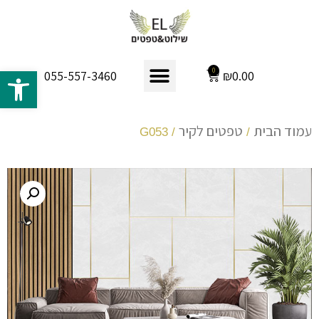
פתח 
0
₪
0.00
055-557-3460
עמוד הבית
טפטים לקיר
/ G053
/