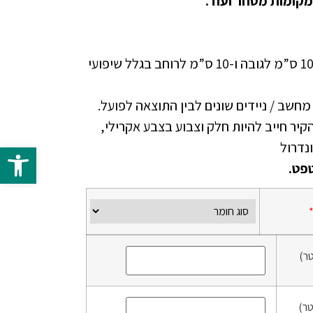
מקומות מסחר ועוד.
יש להוסיף בהזמנה ספייר של 10 ס”מ לגובה ו-10 ס”מ לרוחב בגלל שיפועי
י מחשב / ניידים שונים לבין התוצאה לפועל.
זמנת טפט NON WOVEN הקיר חייב להיות חלק וצבוע בצבע אקרילי,
פתח 
פט.
ר)
ר)