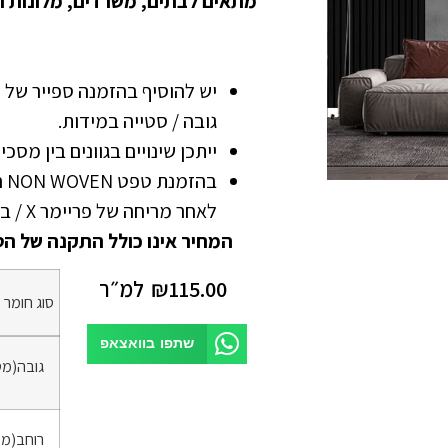
מתאים לבתים, משרדים, מלונות ו
גובה / סטייה במידות.
ייתכן שינויים בגוונים בין מסכ
בה
לאחר מריחה של פריימר X / בונדרול
המחיר אינו כולל התקנה של הט
115.00
₪
למ״ר
סוג חומר
*
שתפו בוואצאפ
גובה(מט
רוחב(מט