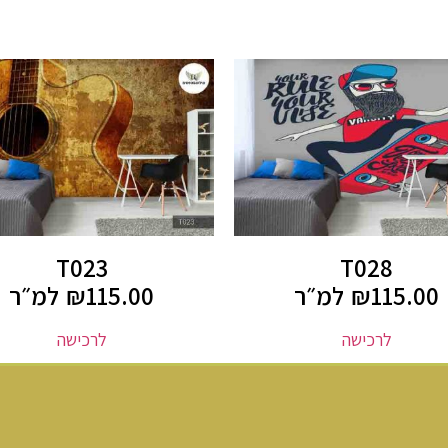
T023
T028
115.00
₪
למ״ר
115.00
₪
למ״ר
לרכישה
לרכישה