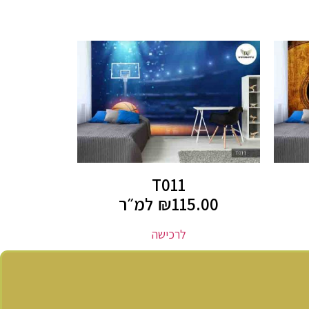
T011
115.00
₪
למ״ר
לרכישה