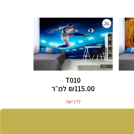
T010
115.00
₪
למ״ר
לרכישה