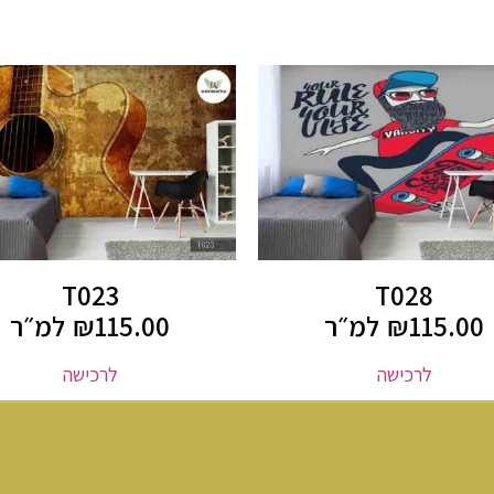
T023
T028
115.00
₪
למ״ר
115.00
₪
למ״ר
לרכישה
לרכישה