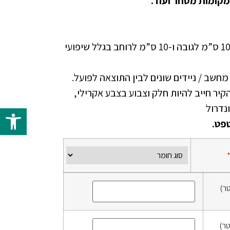
מקומות מסחר ועוד.
יש להוסיף בהזמנה ספייר של 10 ס”מ לגובה ו-10 ס”מ לרוחב בגלל שיפועי
י מחשב / ניידים שונים לבין התוצאה לפועל.
זמנת טפט NON WOVEN הקיר חייב להיות חלק וצבוע בצבע אקרילי,
פתח 
פט.
ר)
ר)