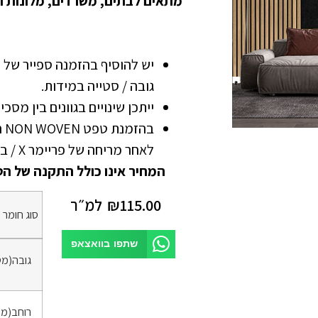
מתאים לבתים, משרדים, מלונות ו
גובה / סטייה במידות.
ייתכן שינויים בגוונים בין מסכ
בה
לאחר מריחה של פריימר X / בונדרול
המחיר אינו כולל התקנה של הט
115.00
₪
למ״ר
סוג חומר
*
שתפו בוואצאפ
גובה(מט
רוחב(מט