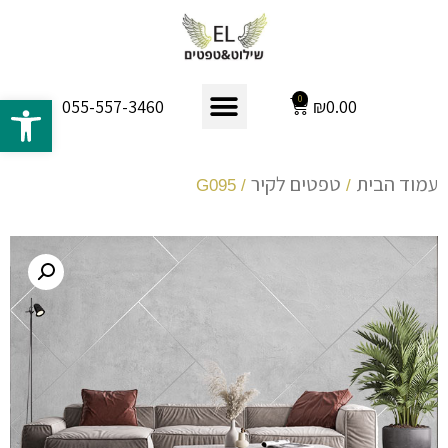
פתח 
0
₪
0.00
055-557-3460
עמוד הבית
טפטים לקיר
/ G095
/