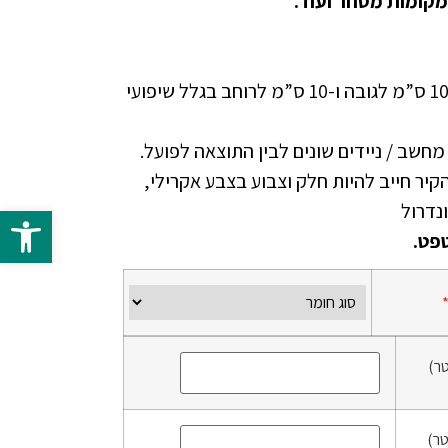
מקומות מסחר ועוד.
יש להוסיף בהזמנה ספייר של 10 ס”מ לגובה ו-10 ס”מ לרוחב בגלל שיפועי
י מחשב / ניידים שונים לבין התוצאה לפועל.
זמנת טפט NON WOVEN הקיר חייב להיות חלק וצבוע בצבע אקרילי,
פתח 
פט.
ר)
ר)