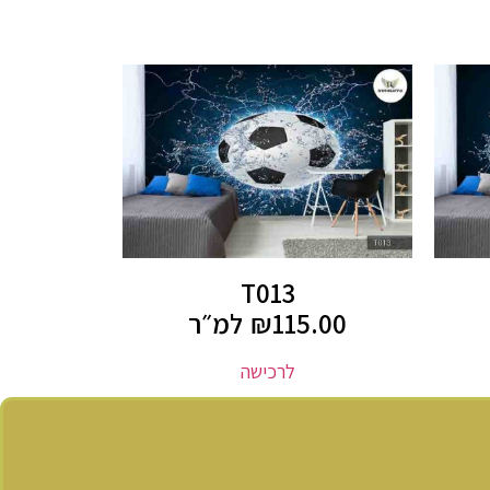
T013
115.00
₪
למ״ר
לרכישה