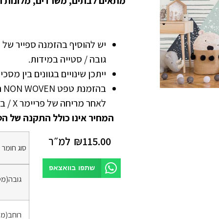
מתאים לבתים, משרדים, מלונות ו
גובה / סטייה במידות.
ייתכן שינויים בגוונים בין מסכ
בה
לאחר מריחה של פריימר X / בונדרול
המחיר אינו כולל התקנה של הט
115.00
₪
למ״ר
סוג חומר
*
שתפו בוואצאפ
גובה(מט
רוחב(מט