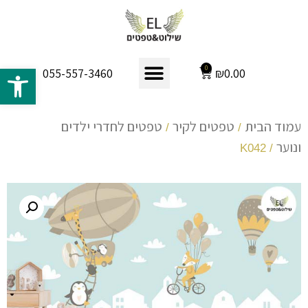
פתח 
0
₪
0.00
055-557-3460
עמוד הבית
טפטים לקיר
טפטים לחדרי ילדים
/
/
ונוער
/ K042