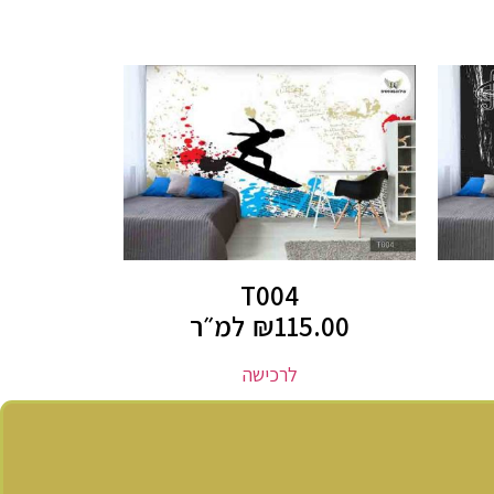
T004
115.00
₪
למ״ר
לרכישה