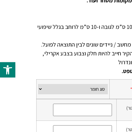
מקומות מסחר ועוד.
יש להוסיף בהזמנה ספייר של 10 ס”מ לגובה ו-10 ס”מ לרוחב בגלל שיפועי
י מחשב / ניידים שונים לבין התוצאה לפועל.
זמנת טפט NON WOVEN הקיר חייב להיות חלק וצבוע בצבע אקרילי,
פתח 
פט.
ר)
ר)