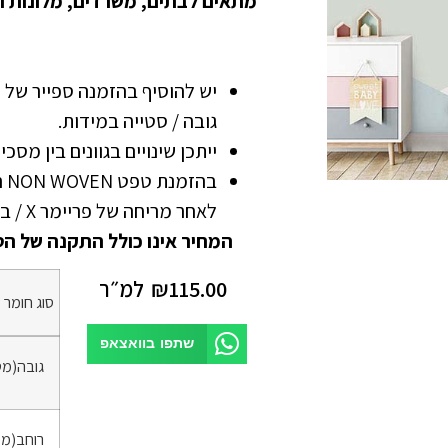
מתאים לבתים, משרדים, מלונות ו
גובה / סטייה במידות.
ייתכן שינויים בגוונים בין מסכ
בה
לאחר מריחה של פריימר X / בונדרול
המחיר אינו כולל התקנה של הט
115.00
₪
למ״ר
סוג חומר
*
שתפו בוואצאפ
גובה(מט
רוחב(מט