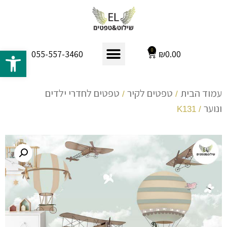
פתח 
0
₪
0.00
055-557-3460
עמוד הבית
טפטים לקיר
טפטים לחדרי ילדים
/
/
ונוער
/ K131