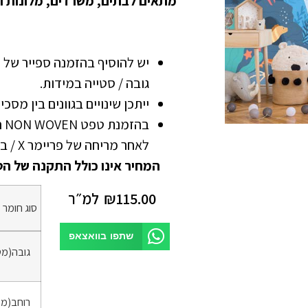
מתאים לבתים, משרדים, מלונות ו
גובה / סטייה במידות.
ייתכן שינויים בגוונים בין מסכ
בה
לאחר מריחה של פריימר X / בונדרול
המחיר אינו כולל התקנה של הט
115.00
₪
למ״ר
סוג חומר
*
שתפו בוואצאפ
גובה(מט
רוחב(מט