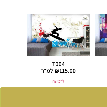
T004
115.00
₪
למ״ר
לרכישה