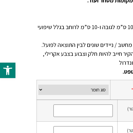
מקומות מסחר ועוד.
יש להוסיף בהזמנה ספייר של 10 ס”מ לגובה ו-10 ס”מ לרוחב בגלל שיפועי
י מחשב / ניידים שונים לבין התוצאה לפועל.
זמנת טפט NON WOVEN הקיר חייב להיות חלק וצבוע בצבע אקרילי,
פתח 
פט.
ר)
ר)