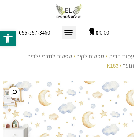
פתח 
0
₪
0.00
055-557-3460
עמוד הבית
טפטים לקיר
טפטים לחדרי ילדים
/
/
ונוער
/ K163