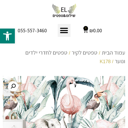
פתח 
0
₪
0.00
055-557-3460
עמוד הבית
טפטים לקיר
טפטים לחדרי ילדים
/
/
ונוער
/ K178