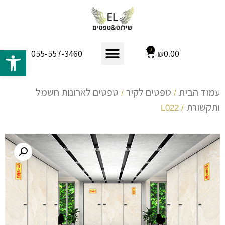
פתח 
0
₪
0.00
055-557-3460
עמוד הבית
טפטים לקיר
טפטים לארונות חשמל
/
/
ותקשורת
/ L022