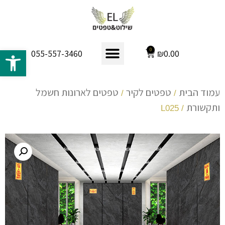
פתח 
0
₪
0.00
055-557-3460
עמוד הבית
טפטים לקיר
טפטים לארונות חשמל
/
/
ותקשורת
/ L025