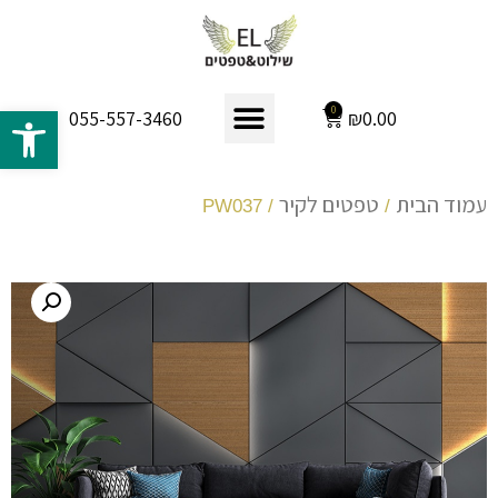
פתח 
0
₪
0.00
055-557-3460
עמוד הבית
טפטים לקיר
/ PW037
/