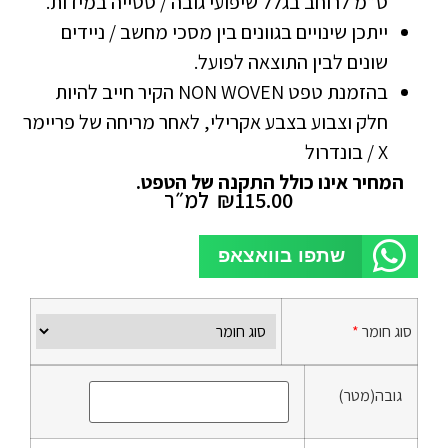
ס”מ לרוחב בגלל שיפועי גובה / סטייה במידות.
ייתכן שינויים בגוונים בין מסכי מחשב / ניידים
שונים לבין התוצאה לפועל.
בהזמנת טפט NON WOVEN הקיר חייב להיות
חלק וצבוע בצבע אקרילי, לאחר מריחה של פריימר
X / בונדרול
המחיר אינו כולל התקנה של הטפט.
115.00
₪
למ״ר
שתפו בוואצאפ
סוג חומר
*
גובה(מטר)