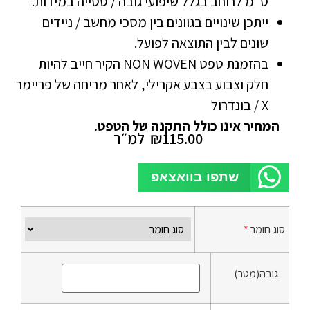
ס”מ לרוחב בגלל שיפועי גובה / סטייה במידות.
ייתכן שינויים בגוונים בין מסכי מחשב / ניידים
שונים לבין התוצאה לפועל.
בהזמנת טפט NON WOVEN הקיר חייב להיות
חלק וצבוע בצבע אקרילי, לאחר מריחה של פריימר
X / בונדרול
המחיר אינו כולל התקנה של הטפט.
115.00
₪
למ״ר
שתפו בוואצאפ
סוג חומר
*
גובה(מטר)