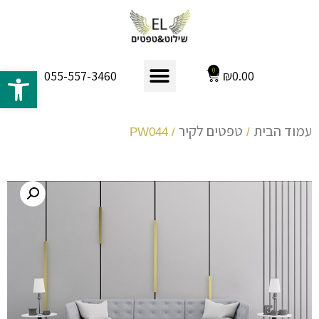
פתח 
0
₪
0.00
055-557-3460
עמוד הבית
טפטים לקיר
/ PW044
/