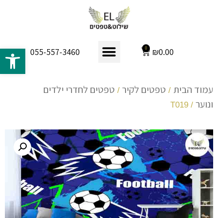
פתח 
0
₪
0.00
055-557-3460
עמוד הבית
טפטים לקיר
טפטים לחדרי ילדים
/
/
ונוער
/ T019