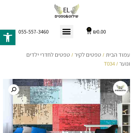
פתח 
0
₪
0.00
055-557-3460
עמוד הבית
טפטים לקיר
טפטים לחדרי ילדים
/
/
ונוער
/ T034