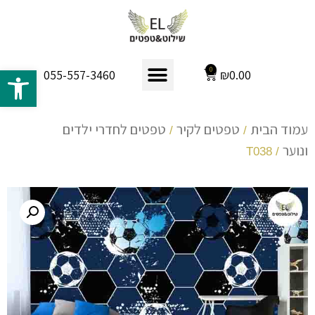
פתח 
0
₪
0.00
055-557-3460
עמוד הבית
טפטים לקיר
טפטים לחדרי ילדים
/
/
ונוער
/ T038