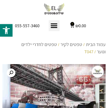
פתח 
0
₪
0.00
055-557-3460
עמוד הבית
טפטים לקיר
טפטים לחדרי ילדים
/
/
ונוער
/ T047