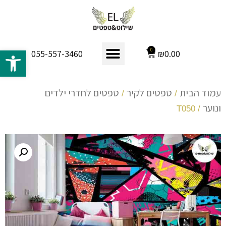
פתח 
0
₪
0.00
055-557-3460
עמוד הבית
טפטים לקיר
טפטים לחדרי ילדים
/
/
ונוער
/ T050