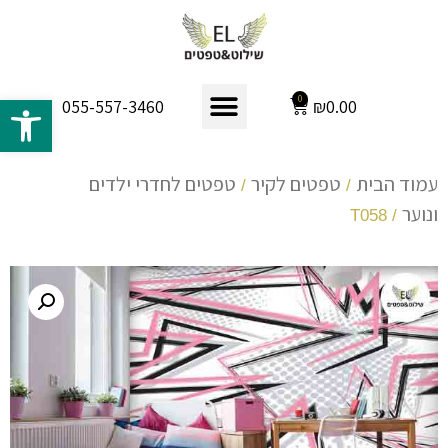
פתח 
0
₪
0.00
055-557-3460
עמוד הבית
טפטים לקיר
טפטים לחדרי ילדים
/
/
ונוער
/ T058