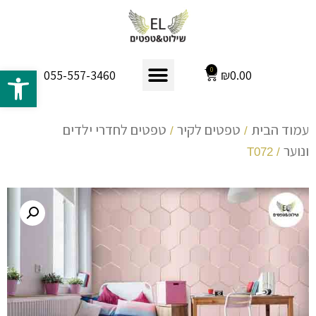
פתח 
0
₪
0.00
055-557-3460
עמוד הבית
טפטים לקיר
טפטים לחדרי ילדים
/
/
ונוער
/ T072