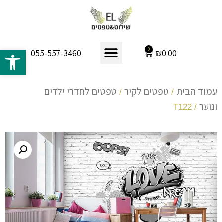
פתח 
0
₪
0.00
055-557-3460
עמוד הבית
טפטים לקיר
טפטים לחדרי ילדים
/
/
ונוער
/ T122