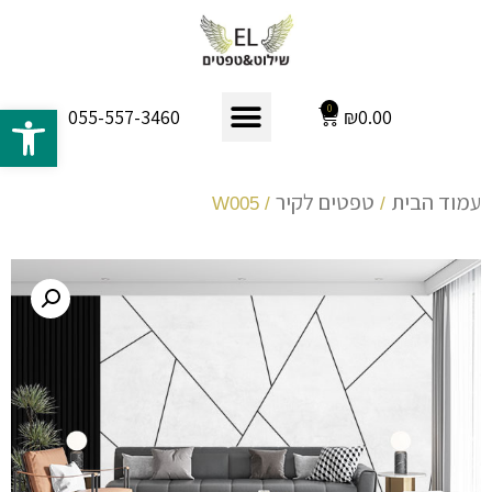
פתח 
0
₪
0.00
055-557-3460
עמוד הבית
טפטים לקיר
/ W005
/