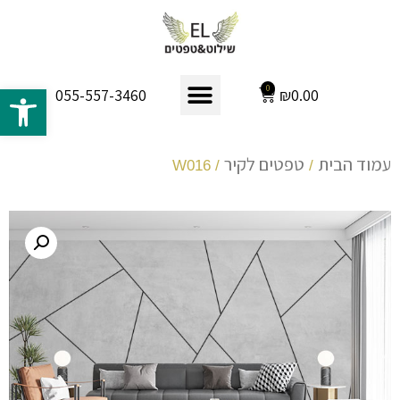
פתח 
0
₪
0.00
055-557-3460
עמוד הבית
טפטים לקיר
/ W016
/