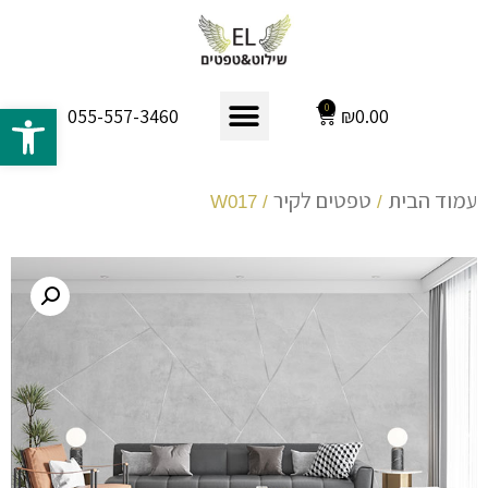
פתח 
0
₪
0.00
055-557-3460
עמוד הבית
טפטים לקיר
/ W017
/