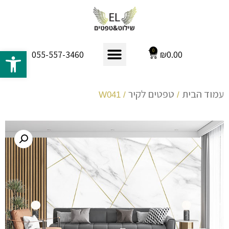
פתח 
0
₪
0.00
055-557-3460
עמוד הבית
טפטים לקיר
/ W041
/