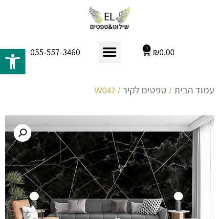
פתח 
0
₪
0.00
055-557-3460
עמוד הבית
טפטים לקיר
/ W042
/