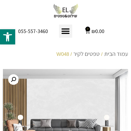
פתח 
0
₪
0.00
055-557-3460
עמוד הבית
טפטים לקיר
/ W048
/