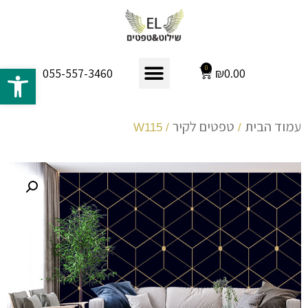
פתח 
0
₪
0.00
055-557-3460
עמוד הבית
טפטים לקיר
/ W115
/