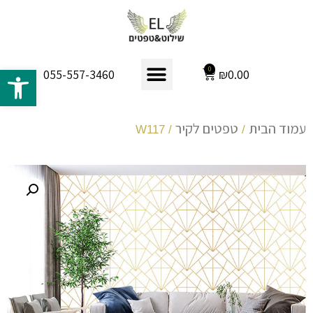
פתח 
0
₪
0.00
055-557-3460
עמוד הבית
טפטים לקיר
/ W117
/