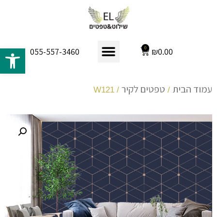
פתח 
0
₪
0.00
055-557-3460
עמוד הבית
טפטים לקיר
/ W121
/